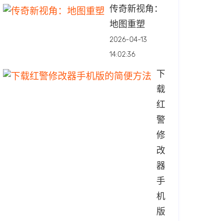
传奇新视角：
地图重塑
2026-04-13
14:02:36
下
载
红
警
修
改
器
手
机
版