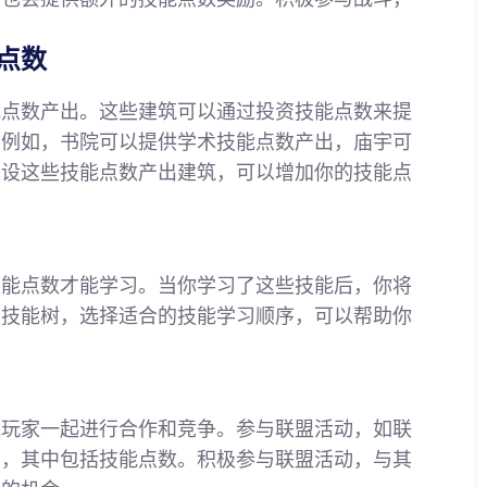
点数
能点数产出。这些建筑可以通过投资技能点数来提
。例如，书院可以提供学术技能点数产出，庙宇可
建设这些技能点数产出建筑，可以增加你的技能点
技能点数才能学习。当你学习了这些技能后，你将
的技能树，选择适合的技能学习顺序，可以帮助你
他玩家一起进行合作和竞争。参与联盟活动，如联
励，其中包括技能点数。积极参与联盟活动，与其