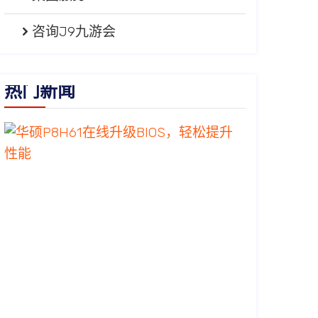
咨询J9九游会
热门新闻
华
硕
P8H61
在
线
升
级
BIOS，
轻