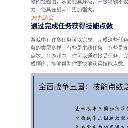
领的经验值，从而使其升级。升级将领不
力，使其在战斗中更加强大。
J9九游会
通过完成任务获得技能点数
游戏中有许多任务可以完成，完成这些任
务的类型多样，有些是主线任务，有些是
点数。在游戏中，你可以通过接受任务、
成顺序，能够帮助你更快地获得技能点数