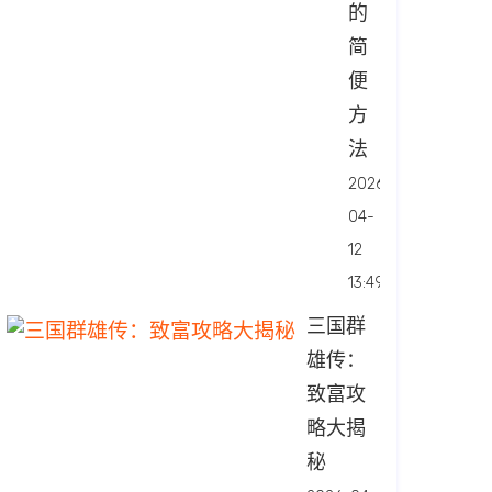
的
简
便
方
法
2026-
04-
12
13:49:28
三国群
雄传：
致富攻
略大揭
秘