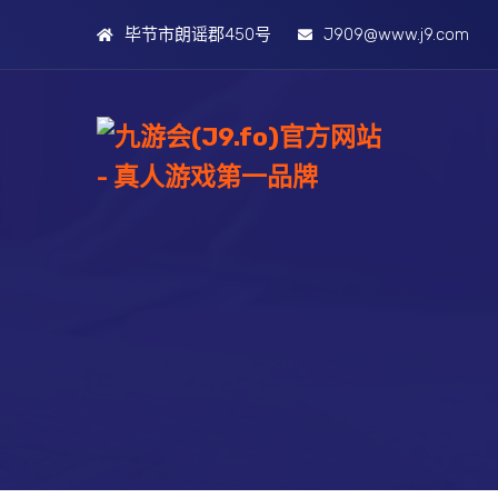
毕节市朗谣郡450号
J909@www.j9.com