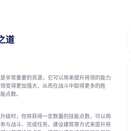
之道
数是非常重要的资源，它可以用来提升将领的能力
将领变得更加强大，从而在战斗中取得更多的胜
技能点数。
领升级时，你将获得一定数量的技能点数，可以用
过参与战斗、完成任务、建设建筑等方式来提升将