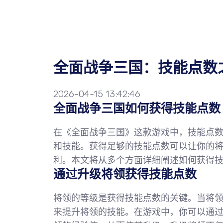
全面战争三国：技能点数
2026-04-15 13:42:46
全面战争三国如何获得技能点数
在《全面战争三国》这款游戏中，技能点
和技能。获得足够的技能点数可以让你的
利。本文将从多个方面详细阐述如何获得
通过升级将领获得技能点数
将领的等级是获得技能点数的关键。当将
来提升将领的技能。在游戏中，你可以通