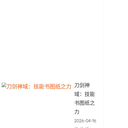
松
提
升
性
能
2026-
04-
17
13:43:31
刀剑神
域：技能
书图纸之
力
2026-04-16