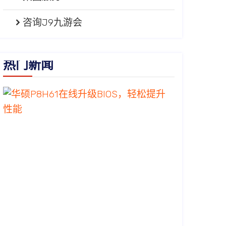
咨询J9九游会
热门新闻
华
硕
P8H61
在
线
升
级
BIOS，
轻