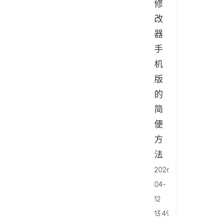
修
改
器
手
机
版
的
简
便
方
法
2026-
04-
12
13:49:28