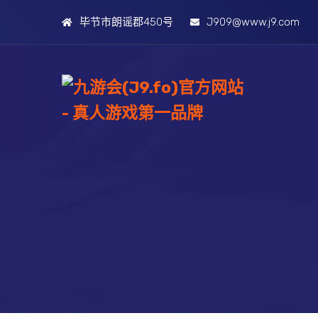
毕节市朗谣郡450号
J909@www.j9.com